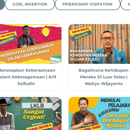
CCRL INSERTION
FRIENDSHIP VISITATION
enerapkan Kebersamaan
Bagaimana Kehidupan
alam Keberagamaan | Arif
Mereka Di Luar Kelas |
Saifudin
Wahyu Wijayanto