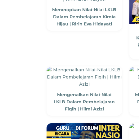
Menerapkan Nilai-Nilai LKLB
Dalam Pembelajaran Kimia
Hijau | Ririn Eva Hidayati
Mengenalkan Nilai-Nilai
M
LKLB Dalam Pembelajaran
Fiqih | Hilmi Azizi