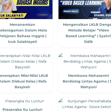
Menanamkan
Mengenalkan LKLB Deng
Keberagaman Dalam Mata
Metode Belajar “Video
Pelajaran Bahasa Inggris |
Based Learning” | Syahri
Icuk Salabiayati
Sidik
enerapkan Nilai-Nilai LKLB
Membawa Mahasantri
Dalam Diskusi Kelas | Rafa
Berdialog Lintas Agama | S
Basyirah
Wahyuni
Prasangka Itu Luntur!