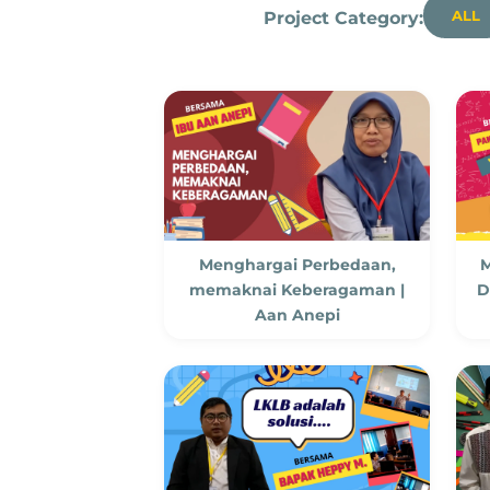
ALL
Project Category:
Menghargai Perbedaan,
M
memaknai Keberagaman |
D
Aan Anepi