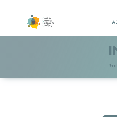
A
I
Real