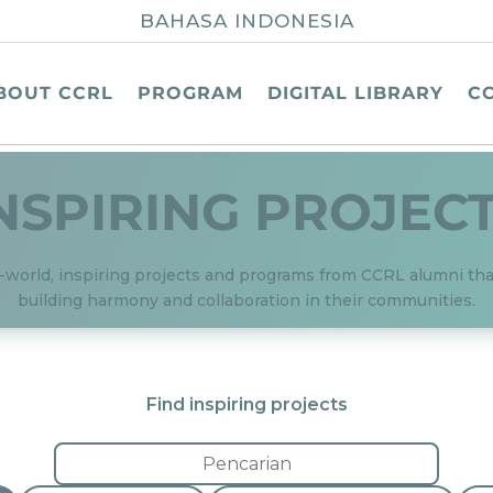
BAHASA INDONESIA
BOUT CCRL
PROGRAM
DIGITAL LIBRARY
C
NSPIRING PROJEC
-world, inspiring projects and programs from CCRL alumni tha
building harmony and collaboration in their communities.
Find inspiring projects