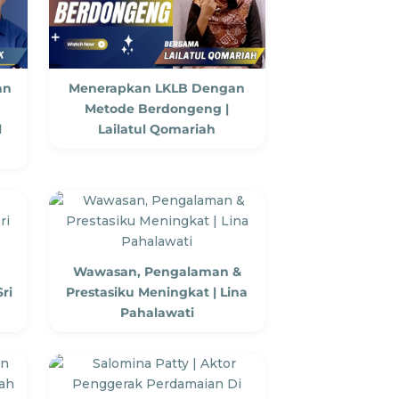
an
Menerapkan LKLB Dengan
Metode Berdongeng |
l
Lailatul Qomariah
Wawasan, Pengalaman &
ri
Prestasiku Meningkat | Lina
Pahalawati