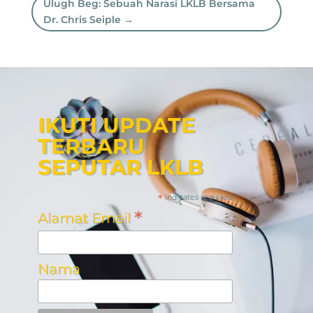
Ulugh Beg: Sebuah Narasi LKLB Bersama
Dr. Chris Seiple
→
IKUTI UPDATE
TERBARU
SEPUTAR LKLB
*
indicates required
*
Alamat Email
Nama