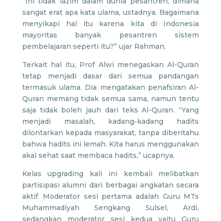
“Ini tidak lazim dalam dunia pesantren, dimana
sangat erat apa kata ulama, ustadnya. Bagaimana
menyikapi hal itu karena kita di Indonesia
mayoritas banyak pesantren sistem
pembelajaran seperti itu?” ujar Rahman.
Terkait hal itu, Prof Alwi menegaskan Al-Quran
tetap menjadi dasar dari semua pandangan
termasuk ulama. Dia mengatakan penafsiran Al-
Quran memang tidak semua sama, namun tentu
saja tidak boleh jauh dari teks Al-Quran. “Yang
menjadi masalah, kadang-kadang hadits
dilontarkan kepada masyarakat, tanpa diberitahu
bahwa hadits ini lemah. Kita harus menggunakan
akal sehat saat membaca hadits,” ucapnya.
Kelas upgrading kali ini kembali melibatkan
partisipasi alumni dari berbagai angkatan secara
aktif. Moderator sesi pertama adalah Guru MTs
Muhammadiyah Sengkang Sulsel, Ardi,
sedangkan moderator sesi kedua yaitu Guru