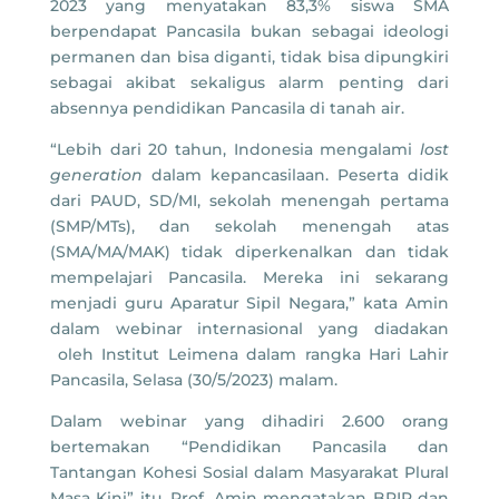
2023 yang menyatakan 83,3% siswa SMA
berpendapat Pancasila bukan sebagai ideologi
permanen dan bisa diganti, tidak bisa dipungkiri
sebagai akibat sekaligus alarm penting dari
absennya pendidikan Pancasila di tanah air.
“Lebih dari 20 tahun, Indonesia mengalami
lost
generation
dalam kepancasilaan. Peserta didik
dari PAUD, SD/MI, sekolah menengah pertama
(SMP/MTs), dan sekolah menengah atas
(SMA/MA/MAK) tidak diperkenalkan dan tidak
mempelajari Pancasila. Mereka ini sekarang
menjadi guru Aparatur Sipil Negara,” kata Amin
dalam webinar internasional yang diadakan
oleh Institut Leimena dalam rangka Hari Lahir
Pancasila, Selasa (30/5/2023) malam.
Dalam webinar yang dihadiri 2.600 orang
bertemakan “Pendidikan Pancasila dan
Tantangan Kohesi Sosial dalam Masyarakat Plural
Masa Kini” itu, Prof. Amin mengatakan BPIP dan